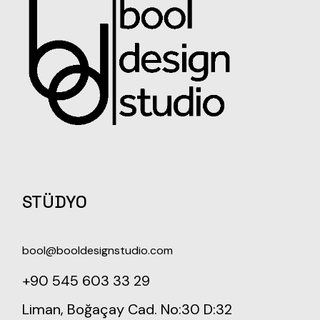
STÜDYO
bool@booldesignstudio.com
+90 545 603 33 29
Liman, Boğaçay Cad. No:30 D:32